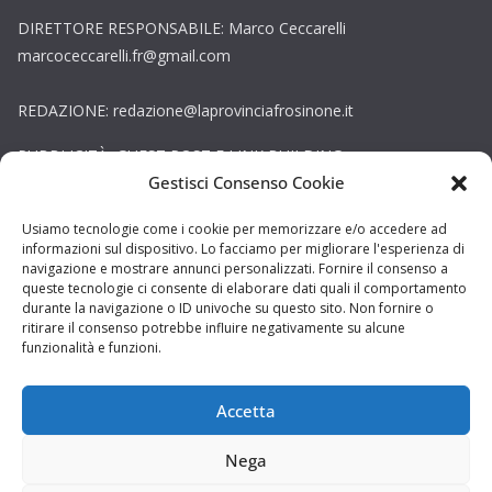
DIRETTORE RESPONSABILE: Marco Ceccarelli
marcoceccarelli.fr@gmail.com
REDAZIONE: redazione@laprovinciafrosinone.it
PUBBLICITÀ, GUEST POST E LINK BUILDING:
Gestisci Consenso Cookie
globalpress.adv@gmail.com
Copyright © La Provincia Latina. Tutti i diritti riservati.
Usiamo tecnologie come i cookie per memorizzare e/o accedere ad
informazioni sul dispositivo. Lo facciamo per migliorare l'esperienza di
Sito web creato da
DAG STUDIO
navigazione e mostrare annunci personalizzati. Fornire il consenso a
queste tecnologie ci consente di elaborare dati quali il comportamento
durante la navigazione o ID univoche su questo sito. Non fornire o
ritirare il consenso potrebbe influire negativamente su alcune
funzionalità e funzioni.
Accetta
Nega