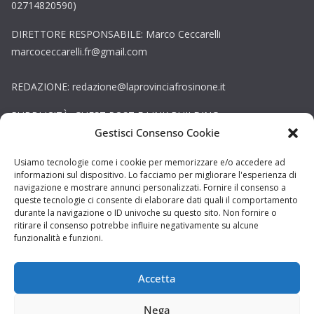
02714820590)
DIRETTORE RESPONSABILE: Marco Ceccarelli
marcoceccarelli.fr@gmail.com
REDAZIONE: redazione@laprovinciafrosinone.it
PUBBLICITÀ, GUEST POST E LINK BUILDING:
Gestisci Consenso Cookie
globalpress.adv@gmail.com
Copyright © La Provincia Latina. Tutti i diritti riservati.
Usiamo tecnologie come i cookie per memorizzare e/o accedere ad
informazioni sul dispositivo. Lo facciamo per migliorare l'esperienza di
Sito web creato da
DAG STUDIO
navigazione e mostrare annunci personalizzati. Fornire il consenso a
queste tecnologie ci consente di elaborare dati quali il comportamento
durante la navigazione o ID univoche su questo sito. Non fornire o
ritirare il consenso potrebbe influire negativamente su alcune
funzionalità e funzioni.
Accetta
Nega